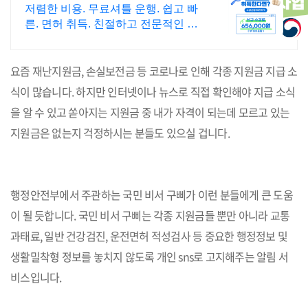
인반운영.빠른면허취득!
저렴한 비용. 무료셔틀 운행. 쉽고 빠
른. 면허 취득. 친절하고 전문적인 강
사진 1,2종 3일완성, 매일자체시험
실시. 저렴한 수강료로 단기! 면허 취
요즘 재난지원금, 손실보전금 등 코로나로 인해 각종 지원금 지급 소
득 가능!
식이 많습니다. 하지만 인터넷이나 뉴스로 직접 확인해야 지급 소식
을 알 수 있고 쏟아지는 지원금 중 내가 자격이 되는데 모르고 있는
지원금은 없는지 걱정하시는 분들도 있으실 겁니다.
행정안전부에서 주관하는 국민 비서 구삐가 이런 분들에게 큰 도움
이 될 듯합니다. 국민 비서 구삐는 각종 지원금들 뿐만 아니라 교통
과태료, 일반 건강검진, 운전면허 적성검사 등 중요한 행정정보 및
생활밀착형 정보를 놓치지 않도록 개인 sns로 고지해주는 알림 서
비스입니다.